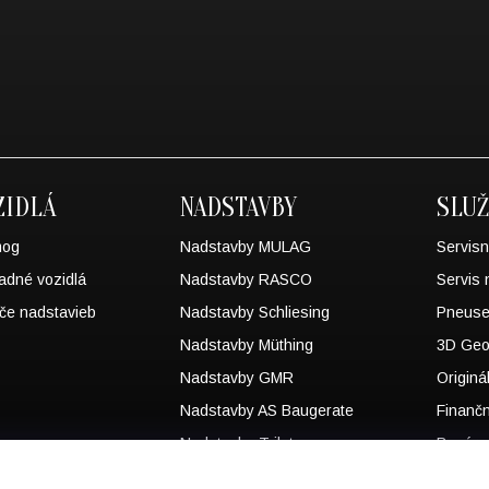
ZIDLÁ
NADSTAVBY
SLU
mog
Nadstavby MULAG
Servisn
adné vozidlá
Nadstavby RASCO
Servis 
če nadstavieb
Nadstavby Schliesing
Pneuse
Nadstavby Müthing
3D Geo
Nadstavby GMR
Originá
Nadstavby AS Baugerate
Finanč
Nadstavby Trilety
Bazár 
MB AS