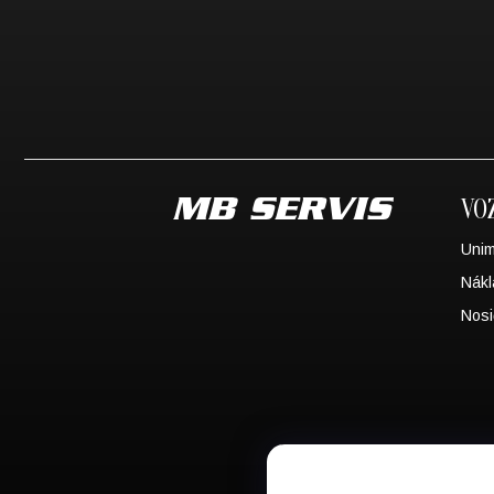
VO
Uni
Nákl
Nosi