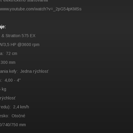
 elektrického štartovania
://www.youtube.com/watch?v=_2pG54pKMSs
je:
 & Stratton 575 EX
kW/3,5 HP @3600 rpm
ka: 72 cm
: 300 mm
áčania kefy: Jedna rýchlosť
: 4,00 - 4''
 kg
 jedna rýchlosť
redu): 2,4 km/h
koliesko: Otočné
0/740/750 mm