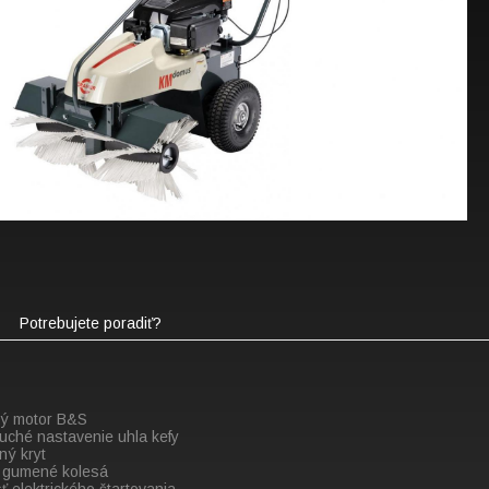
Potrebujete poradiť?
E
ý motor B&S
uché nastavenie uhla kefy
ný kryt
 gumené kolesá