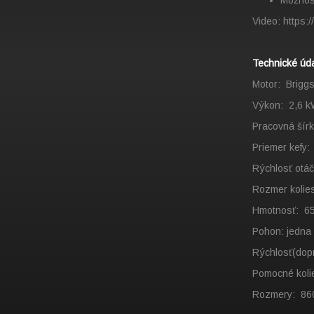
Možnosť
Video:
https
Technické úda
Motor: Briggs
Výkon: 2,6 
Pracovná šír
Priemer kefy
Rýchlosť ot
Rozmer kolies
Hmotnosť: 65
Pohon:
Rýchlosť(dop
Pomocné 
Rozmery: 86