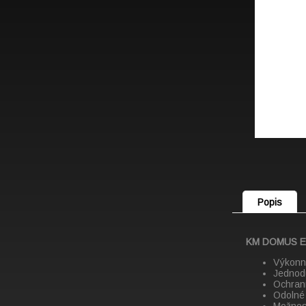
Popis
KM DOMUS 
Výkonn
Jednod
Ochran
Odolné