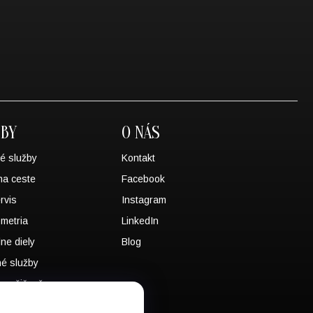
ŽBY
O NÁS
é služby
Kontakt
na ceste
Facebook
rvis
Instagram
metria
LinkedIn
lne diely
Blog
né služby
a požičovňa
SISTANCE