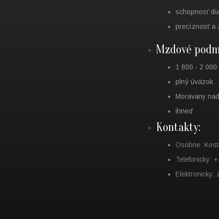
schopnosť dia
precíznosť a 
Mzdové podmi
1 800 - 2 000
plný úväzok
Moravany na
ihneď
Kontakty:
Osobne: Kost
Telefonicky: 
Elektronicky: