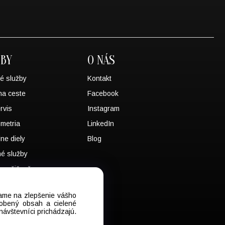
ŽBY
O NÁS
é služby
Kontakt
na ceste
Facebook
rvis
Instagram
metria
LinkedIn
lne diely
Blog
né služby
a požičovňa
SISTANCE
vame na zlepšenie vášho
sobený obsah a cielené
návštevníci prichádzajú.