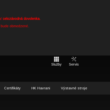
ať
celozávodná dovolenka
.
k bude obmedzené.
Služby
Servis
Certifikáty
HK Havrani
Výstavné stroje