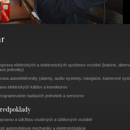
ár
oprava elektrických a elektronických systémov vozidiel (batérie, alternát
ace jednotky)
oprava autoelektroniky (alarmy, audio systémy, navigácie, kamerové sys
rava elektrických káblov a konektorov
programovanie riadiacich jednotiek a senzorov
redpoklady
pravou a údržbou osobných a úžitkových vozidiel
sti automobilovej mechaniky a elektroinštalácie