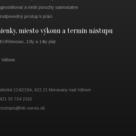
gnostikovať a riešiť poruchy samostatne
zodpovedný prístup k práci
enky, miesto výkonu a termín nástupu
 EUR/mesiac, 13ty a 14ty plat
d Váhom
olecká 1242/19A,
922 21 Moravany nad Váhom
+421 33 734 2192
 zivotopis@mb-servis.sk