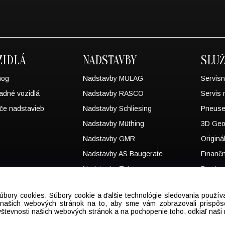
ZIDLÁ
NADSTAVBY
SLU
mog
Nadstavby MULAG
Servisn
adné vozidlá
Nadstavby RASCO
Servis 
če nadstavieb
Nadstavby Schliesing
Pneuse
Nadstavby Müthing
3D Geo
Nadstavby GMR
Originá
Nadstavby AS Baugerate
Finanč
Nadstavby Trilety
Bazár 
MB AS
úbory cookies. Súbory cookie a ďalšie technológie sledovania použí
a našich webových stránok na to, aby sme vám zobrazovali prispô
števnosti našich webových stránok a na pochopenie toho, odkiaľ naši 