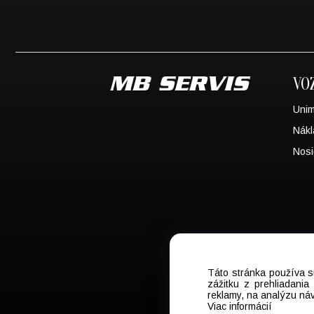
VO
Uni
Nákl
Nosi
Táto stránka používa s
zážitku z prehliadani
reklamy, na analýzu náv
Viac informácií