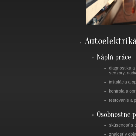
Autoelektrik
Náplň práce
diagnostika a 
senzory, riadi
inštalácia a 
kontrola a op
testovanie a 
Osobnostné p
skúsenosť s o
znalosť v obla