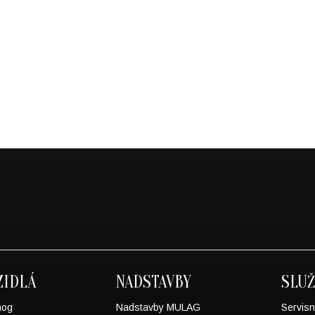
ZIDLÁ
NADSTAVBY
SLU
mog
Nadstavby MULAG
Servisn