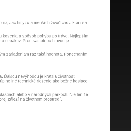
o najviac hmyzu a menších živočíchov, ktorí sa
ku kosenia a spôsob pohybu po tráve. Najlepším
sto cepákov. Pred samotnou hlavou je
.
žným zariadeniam raz taká hodnota. Ponechaním
a. Ďalšou nevýhodou je kratšia životnosť
plne iné technické riešenie ako bežné kosiace
blastiach alebo v národných parkoch. Nie len že
rej záleží na životnom prostredí.