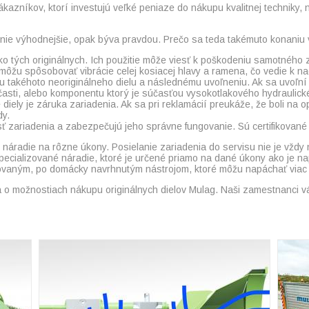
azníkov, ktorí investujú veľké peniaze do nákupu kvalitnej techniky,
enie výhodnejšie, opak býva pravdou. Prečo sa teda takémuto konaniu
 ako tých originálnych. Ich použitie môže viesť k poškodeniu samotného
 môžu spôsobovať vibrácie celej kosiacej hlavy a ramena, čo vedie k
takéhoto neoriginálneho dielu a následnému uvoľneniu. Ak sa uvoľní dr
j časti, alebo komponentu ktorý je súčasťou vysokotlakového hydraulic
iely je záruka zariadenia. Ak sa pri reklamácií preukáže, že boli na o
dy.
nosť zariadenia a zabezpečujú jeho správne fungovanie. Sú certifikova
 náradie na rôzne úkony. Posielanie zariadenia do servisu nie je vžd
pecializované náradie, ktoré je určené priamo na dané úkony ako je na
zovaným, po domácky navrhnutým nástrojom, ktoré môžu napáchať viac 
a o možnostiach nákupu originálnych dielov Mulag. Naši zamestnanci v