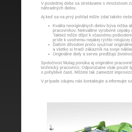
V poslednej dobe sa stretávame s množstvom zák
náhradných dielov.
Aj keď sa na prvý pohľad môže zdať takéto rieš
Kvalita neoriginálnych dielov býva nižšia
pracovníkov. Nekvalitne vyrobené cepáky
Taktiež môže dôjsť k včasnému poškodeniu 
príde k uvoľneniu nejakej rýchlo rotujúce
Ďalším dôvodom prečo využívať originálne d
a všetko si hradí zákazník na svoje nákla
Originálne diely a servis predlžujú život
Spoločnosť Mulag ponúka aj originálne pracovné
technický pracovníci. Odporúčame však použiť š
o pohyblivé časti. Môžete tak zamedziť improvi
V prípade záujmu nás kontaktujte a informujte s