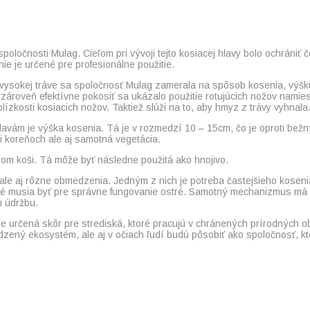
ločnosti Mulag. Cieľom pri vývoji tejto kosiacej hlavy bolo ochrániť č
ie je určené pre profesionálne použitie.
vo vysokej tráve sa spoločnosť Mulag zamerala na spôsob kosenia, výš
roveň efektívne pokosiť sa ukázalo použitie rotujúcich nožov namie
ízkosti kosiacich nožov. Taktiež slúži na to, aby hmyz z trávy vyhnala
lavám je výška kosenia. Tá je v rozmedzí 10 – 15cm, čo je oproti be
ri koreňoch ale aj samotná vegetácia.
om koši. Tá môže byť následne použitá ako hnojivo.
ale aj rôzne obmedzenia. Jedným z nich je potreba častejšieho koseni
ré musia byť pre správne fungovanie ostré. Samotný mechanizmus má ú
 údržbu.
 je určená skôr pre strediská, ktoré pracujú v chránených prírodných o
ený ekosystém, ale aj v očiach ľudí budú pôsobiť ako spoločnosť, kto