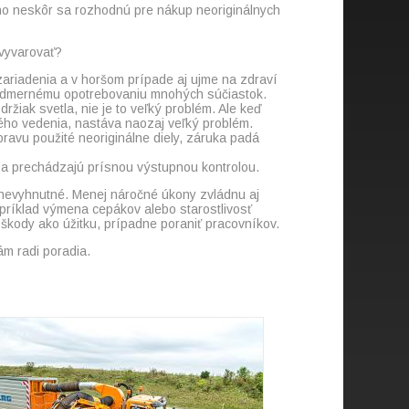
 no neskôr sa rozhodnú pre nákup neoriginálnych
 vyvarovať?
 zariadenia a v horšom prípade aj ujme na zdraví
 nadmernému opotrebovaniu mnohých súčiastok.
žiak svetla, nie je to veľký problém. Ale keď
kého vedenia, nastáva naozaj veľký problém.
pravu použité neoriginálne diely, záruka padá
né a prechádzajú prísnou výstupnou kontrolou.
y nevyhnutné. Menej náročné úkony zvládnu aj
príklad výmena cepákov alebo starostlivosť
škody ako úžitku, prípadne poraniť pracovníkov.
ám radi poradia.