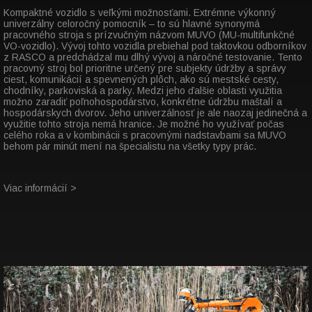
Kompaktné vozidlo s veľkými možnosťami. Extrémne výkonný
univerzálny celoročný pomocník – to sú hlavné synonymá
pracovného stroja s prízvučným názvom MUVO (MU-multifunkčné
VO-vozidlo). Vývoj tohto vozidla prebiehal pod taktovkou odborníkov
z RASCO a predchádzal mu dlhý vývoj a náročné testovanie. Tento
pracovný stroj bol prioritne určený pre subjekty údržby a správy
ciest, komunikácií a spevnených plôch, ako sú mestské cesty,
chodníky, parkoviská a parky. Medzi jeho ďalšie oblasti využitia
možno zaradiť poľnohospodárstvo, konkrétne údržbu maštalí a
hospodárskych dvorov. Jeho univerzálnosť je ale naozaj jedinečná a
využitie tohto stroja nemá hranice. Je možné ho využívať počas
celého roka a v kombinácii s pracovnými nadstavbami sa MUVO
behom pár minút mení na špecialistu na všetky typy prác.
Viac informácií >