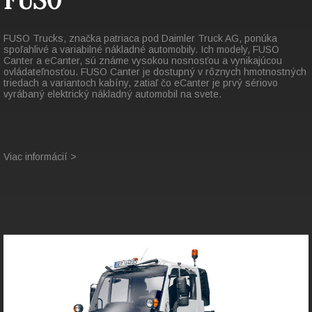
FUSO
FUSO Trucks, značka patriaca pod Daimler Truck AG, ponúka
spoľahlivé a variabilné nákladné automobily. Ich modely, FUSO
Canter a eCanter, sú známe vysokou nosnosťou a vynikajúcou
ovládateľnosťou. FUSO Canter je dostupný v rôznych hmotnostných
triedach a variantoch kabíny, zatiaľ čo eCanter je prvý sériovo
vyrábaný elektrický nákladný automobil na svete.
Viac informácií >