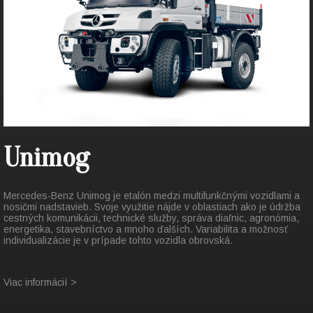
Unimog
Mercedes-Benz Unimog je etalón medzi multifunkčnými vozidlami a
nosičmi nadstavieb. Svoje využitie nájde v oblastiach ako je údržba
cestných komunikácii, technické služby, správa diaľnic, agronómia,
energetika, stavebníctvo a mnoho ďalších. Variabilita a možnosť
individualizácie je v prípade tohto vozidla obrovská.
Viac informácií >